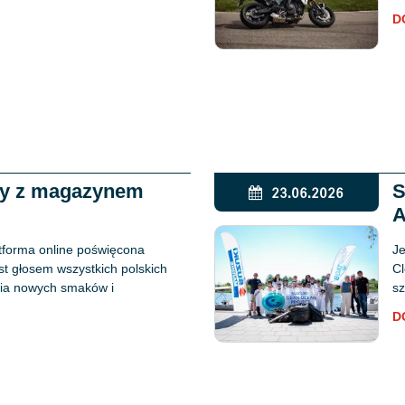
D
ży z magazynem
S
23.06.2026
A
tforma online poświęcona
Je
est głosem wszystkich polskich
Cl
ania nowych smaków i
sz
D