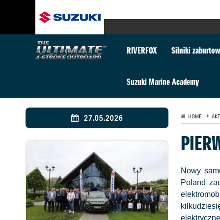
RIVERFOX
Silniki zaburto
Suzuki Marine Academy
27.05.2026
HOME
AKT
PIER
Nowy samoc
Poland zad
elektromob
kilkudzies
elektryczn