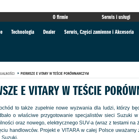
O firmie
Serwis i usługi
we
Technologia
Dealer
Serwis, Części zamienne i Akcesoria
UALNOŚCI
PIERWSZE E VITARY W TEŚCIE PORÓWNAWCZYM
WSZE E VITARY W TEŚCIE PORÓ
hód to także zupełnie nowe wyzwania dla ludzi, którzy bę
bało o właściwe przygotowanie specjalistów sieci Suzuki w
ilności oraz nowego, elektrycznego SUV-a (wraz z testami na 
ięciu handlowców. Projekt e VITARA w całej Polsce uważamy
e Suzuki.