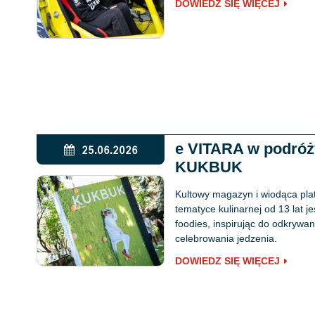
DOWIEDZ SIĘ WIĘCEJ
e VITARA w podró
25.06.2026
KUKBUK
Kultowy magazyn i wiodąca pla
tematyce kulinarnej od 13 lat j
foodies, inspirując do odkryw
celebrowania jedzenia.
DOWIEDZ SIĘ WIĘCEJ