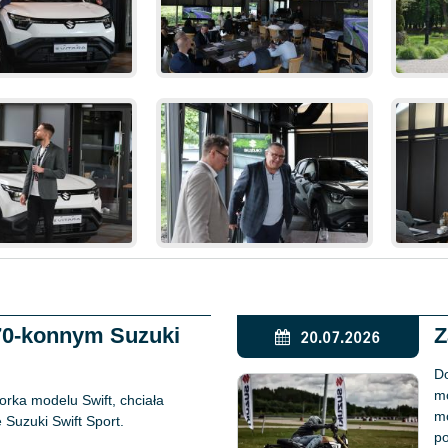
170-konnym Suzuki
Z
20.07.2026
Do
mo
rka modelu Swift, chciała
mo
Suzuki Swift Sport.
po